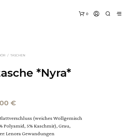
0
HÖR
/
TASCHEN
tasche *Nyra*
sprünglicher
Aktueller
,00
€
is
Preis
Blattverschluss (weiches Wollgemisch
r:
ist:
% Polyamid, 5% Kaschmir), Grau,
,00 €
23,00 €.
ler: Lenora Gewandungen