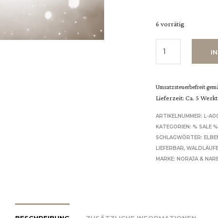
6 vorrätig
I
Umsatzsteuerbefreit gemä
Lieferzeit: Ca. 5 Werk
ARTIKELNUMMER:
L-A0
KATEGORIEN:
% SALE 
SCHLAGWÖRTER:
ELBE
LIEFERBAR
,
WALDLÄUF
MARKE:
NORAJA & NAR
BESCHREIBUNG
ZUSÄTZLICHE INFORMATIONEN