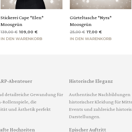
Stickerei Cape *Elen*
Gürteltasche *Nyra*
Moosgrün
Moosgrün
Ursprünglicher
Aktueller
Ursprünglicher
Aktueller
139,00
€
109,00
€
25,00
€
17,00
€
Preis
Preis
Preis
Preis
IN DEN WARENKORB
IN DEN WARENKORB
war:
ist:
war:
ist:
139,00 €
109,00 €.
25,00 €
17,00 €.
ARP-Abenteuer
Historische Eleganz
d detailreiche Gewandung für
Authentische Nachbildungen
-Rollenspiele, die
historischer Kleidung für Mitte
ität und Ästhetik perfekt
Events und zahlreiche histori
Darstellungen.
fte Hochzeiten
Epischer Auftritt