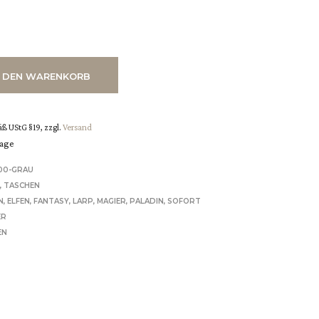
N DEN WARENKORB
ß UStG §19, zzgl.
Versand
tage
00-GRAU
%
,
TASCHEN
N
,
ELFEN
,
FANTASY
,
LARP
,
MAGIER
,
PALADIN
,
SOFORT
ER
EN