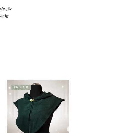
ht für
 wahr
SALE 31%