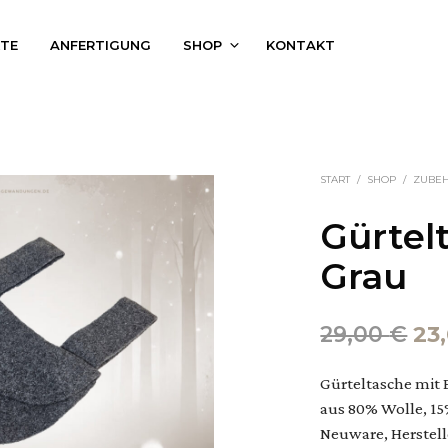
KTE
ANFERTIGUNG
SHOP
KONTAKT
START
/
SHOP
/
ZUBE
Gürtel
Grau
Ur
29,00
€
23
Pre
Gürteltasche mit 
wa
aus 80% Wolle, 15
29
Neuware, Herstel