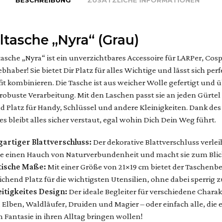
ltasche „Nyra“ (Grau)
tasche „Nyra“ ist ein unverzichtbares Accessoire für LARPer, Cos
bhaber! Sie bietet Dir Platz für alles Wichtige und lässt sich perf
it kombinieren. Die Tasche ist aus weicher Wolle gefertigt und 
 robuste Verarbeitung. Mit den Laschen passt sie an jeden Gürtel
d Platz für Handy, Schlüssel und andere Kleinigkeiten. Dank des
s bleibt alles sicher verstaut, egal wohin Dich Dein Weg führt.
gartiger Blattverschluss:
Der dekorative Blattverschluss verlei
e einen Hauch von Naturverbundenheit und macht sie zum Blic
tische Maße:
Mit einer Größe von 21×19 cm bietet der Taschenb
ichend Platz für die wichtigsten Utensilien, ohne dabei sperrig z
eitigkeites Design:
Der ideale Begleiter für verschiedene Chara
, Elben, Waldläufer, Druiden und Magier – oder einfach alle, die 
 Fantasie in ihren Alltag bringen wollen!