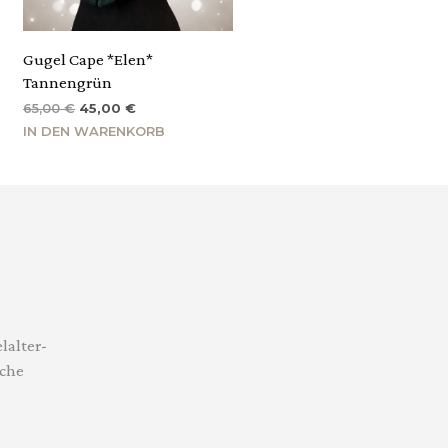
Gugel Cape *Elen*
Tannengrün
Ursprünglicher
Aktueller
65,00
€
45,00
€
Preis
Preis
IN DEN WARENKORB
war:
ist:
65,00 €
45,00 €.
lalter-
sche