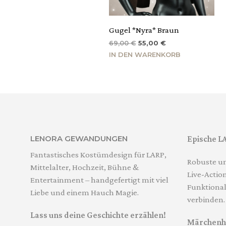
Gugel *Nyra* Braun
Ursprünglicher
Aktueller
69,00
€
55,00
€
Preis
Preis
IN DEN WARENKORB
war:
ist:
69,00 €
55,00 €.
LENORA GEWANDUNGEN
Epische L
Fantastisches Kostümdesign für LARP,
Robuste un
Mittelalter, Hochzeit, Bühne &
Live-Action
Entertainment – handgefertigt mit viel
Funktional
Liebe und einem Hauch Magie.
verbinden.
Lass uns deine Geschichte erzählen!
Märchenha