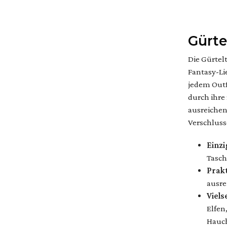
Gürte
Die Gürtel
Fantasy-Lie
jedem Outf
durch ihre
ausreichen
Verschlusse
Einzi
Tasch
Prak
ausre
Viels
Elfen
Hauch