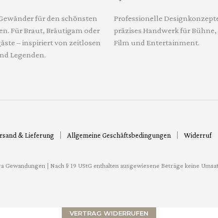
Gewänder für den schönsten
Professionelle Designkonzept
en. Für Braut, Bräutigam oder
präzises Handwerk für Bühne, 
ste – inspiriert von zeitlosen
Film und Entertainment.
nd Legenden.
rsand & Lieferung
Allgemeine Geschäftsbedingungen
Widerruf
a Gewandungen | Nach § 19 UStG enthalten ausgewiesene Beträge keine Umsat
VERTRAG WIDERRUFEN