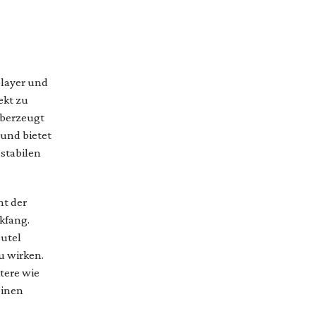
player und
ekt zu
überzeugt
 und bietet
 stabilen
ht der
kfang.
eutel
u wirken.
ktere wie
einen